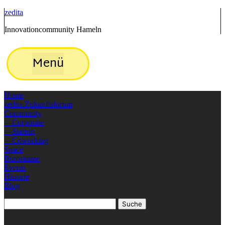
zedita
Innovationcommunity Hameln
Menü
Home
zedita.Zukunftsforum
Community
Corporate
Startup
Coworking
Space
Büroräume
Events
Historie
Blog
Suche