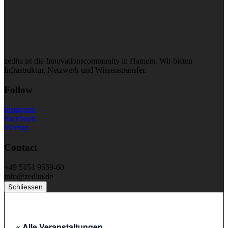
zedita ist die Innovationscommunity in Hameln. Wir bieten
Infrastruktur, Netzwerk und Wissenstransfer.
Follow
Instagram
Facebook
Meetup
Contact
+49 5151 9559-60
info@zedita.de
Schliessen
« Alle Veranstaltungen