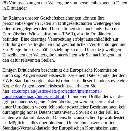
(8) Voraussetzungen der Weitergabe von personenbezogenen Daten
in Drittländer
Im Rahmen unserer Geschäftsbeziehungen können Ihre
personenbezogenen Daten an Drittgesellschaften weitergegeben
oder offengelegt werden. Diese können sich auch außerhalb des
Europäischen Wirtschaftsraums (EWR), also in Drittländern,
befinden. Eine derartige Verarbeitung erfolgt ausschließlich zur
Erfüllung der vertraglichen und geschäftlichen Verpflichtungen und
zur Pflege Ihrer Geschäftsbeziehung zu uns. Über die jeweiligen
Einzelheiten der Weitergabe unterrichten wir Sie nachfolgend an
den dafür relevanten Stellen.
Einigen Drittländern bescheinigt die Europäische Kommission
durch sog. Angemessenheitsbeschlüsse einen Datenschutz, der dem
EWR-Standard vergleichbar ist (eine Liste dieser Länder sowie eine
Kopie der Angemessenheitsbeschlüsse erhalten Sie
hier:
ec.europa.eu/justice/data-protection/international-
transfers/adequacy/index_en.html)
. In anderen Drittländern, in die
ggf. personenbezogene Daten übertragen werden, herrscht aber
unter Umständen wegen fehlender gesetzlicher Bestimmungen kein
durchgängig hohes Datenschutzniveau. Soweit dies der Fall ist,
achten wir darauf, dass der Datenschutz ausreichend gewährleistet
ist. Möglich ist dies über bindende Unternehmensvorschriften,
Standard-Vertragsklauseln der Europäischen Kommission zum