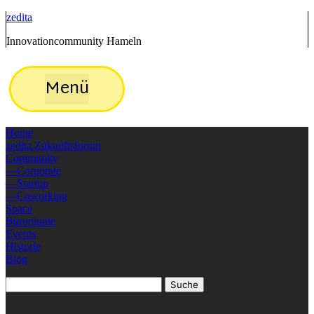
zedita
Innovationcommunity Hameln
Menü
Home
zedita.Zukunftsforum
Community
Corporate
Startup
Coworking
Space
Büroräume
Events
Historie
Blog
Suche