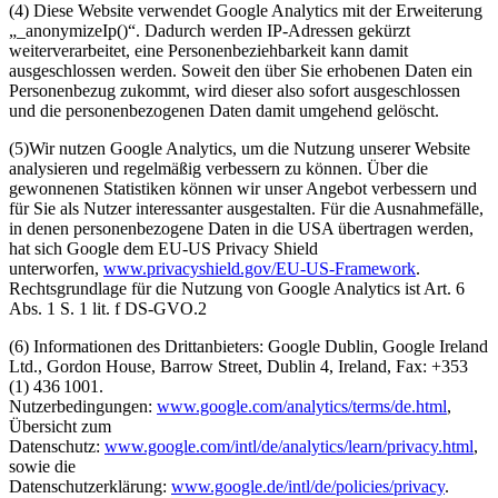
(4) Diese Website verwendet Google Analytics mit der Erweiterung
„_anonymizeIp()“. Dadurch werden IP-Adressen gekürzt
weiterverarbeitet, eine Personenbeziehbarkeit kann damit
ausgeschlossen werden. Soweit den über Sie erhobenen Daten ein
Personenbezug zukommt, wird dieser also sofort ausgeschlossen
und die personenbezogenen Daten damit umgehend gelöscht.
(5)Wir nutzen Google Analytics, um die Nutzung unserer Website
analysieren und regelmäßig verbessern zu können. Über die
gewonnenen Statistiken können wir unser Angebot verbessern und
für Sie als Nutzer interessanter ausgestalten. Für die Ausnahmefälle,
in denen personenbezogene Daten in die USA übertragen werden,
hat sich Google dem EU-US Privacy Shield
unterworfen,
www.privacyshield.gov/EU-US-Framework
.
Rechtsgrundlage für die Nutzung von Google Analytics ist Art. 6
Abs. 1 S. 1 lit. f DS-GVO.2
(6) Informationen des Drittanbieters: Google Dublin, Google Ireland
Ltd., Gordon House, Barrow Street, Dublin 4, Ireland, Fax: +353
(1) 436 1001.
Nutzerbedingungen:
www.google.com/analytics/terms/de.html
,
Übersicht zum
Datenschutz:
www.google.com/intl/de/analytics/learn/privacy.html
,
sowie die
Datenschutzerklärung:
www.google.de/intl/de/policies/privacy
.