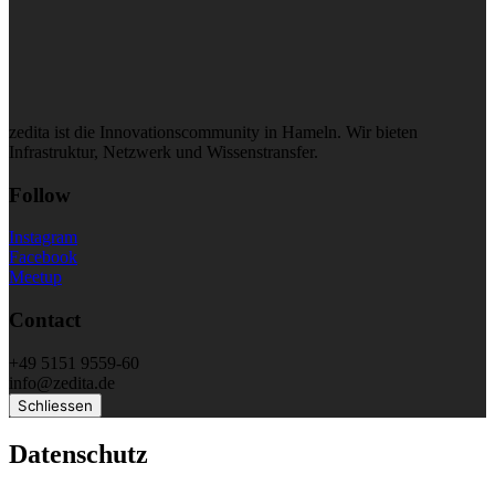
zedita ist die Innovationscommunity in Hameln. Wir bieten
Infrastruktur, Netzwerk und Wissenstransfer.
Follow
Instagram
Facebook
Meetup
Contact
+49 5151 9559-60
info@zedita.de
Schliessen
Datenschutz