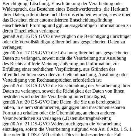
Berichtigung, Löschung, Einschränkung der Verarbeitung oder
Widerspruch, das Bestehen eines Beschwerderechts, die Herkunft
ihrer Daten, sofern diese nicht bei uns erhoben wurden, sowie über
das Bestehen einer automatisierten Entscheidungsfindung
einschließlich Profiling und ggf. aussagekräftigen Informationen zu
deren Einzelheiten verlangen;
gemäß Art. 16 DS-GVO unverzüglich die Berichtigung unrichtiger
oder die Vervollständigung Ihrer bei uns gespeicherten Daten zu
verlangen;
gemäß Art. 17 DS-GVO die Löschung Ihrer bei uns gespeicherten
Daten zu verlangen, soweit nicht die Verarbeitung zur Ausübung
des Rechts auf freie Meinungsäußerung und Information, zur
Erfüllung einer rechtlichen Verpflichtung, aus Gründen des
öffentlichen Interesses oder zur Geltendmachung, Ausübung oder
Verteidigung von Rechtsansprüchen erforderlich ist;
gemäß Art. 18 DS-GVO die Einschränkung der Verarbeitung Ihrer
Daten zu verlangen, soweit die Richtigkeit der Daten von Ihnen
bestritten wird oder die Verarbeitung unrechtmäßig ist;
gemäß Art. 20 DS-GVO Ihre Daten, die Sie uns bereitgestellt
haben, in einem strukturierten, gängigen und maschinenlesbaren
Format zu erhalten oder die Übermittlung an einen anderen
Verantwortlichen zu verlangen („Datenübertragbarkeit“);
gemäß Art. 21 DS-GVO Widerspruch gegen die Verarbeitung
einzulegen, sofern die Verarbeitung aufgrund von Art. 6 Abs. 1 S. 1
lit. e oder lit. f DS-GVO erfolgt. Dies ist insbesondere der Fall,