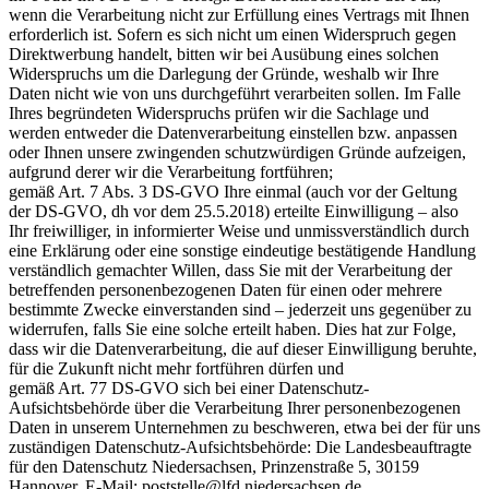
wenn die Verarbeitung nicht zur Erfüllung eines Vertrags mit Ihnen
erforderlich ist. Sofern es sich nicht um einen Widerspruch gegen
Direktwerbung handelt, bitten wir bei Ausübung eines solchen
Widerspruchs um die Darlegung der Gründe, weshalb wir Ihre
Daten nicht wie von uns durchgeführt verarbeiten sollen. Im Falle
Ihres begründeten Widerspruchs prüfen wir die Sachlage und
werden entweder die Datenverarbeitung einstellen bzw. anpassen
oder Ihnen unsere zwingenden schutzwürdigen Gründe aufzeigen,
aufgrund derer wir die Verarbeitung fortführen;
gemäß Art. 7 Abs. 3 DS-GVO Ihre einmal (auch vor der Geltung
der DS-GVO, dh vor dem 25.5.2018) erteilte Einwilligung – also
Ihr freiwilliger, in informierter Weise und unmissverständlich durch
eine Erklärung oder eine sonstige eindeutige bestätigende Handlung
verständlich gemachter Willen, dass Sie mit der Verarbeitung der
betreffenden personenbezogenen Daten für einen oder mehrere
bestimmte Zwecke einverstanden sind – jederzeit uns gegenüber zu
widerrufen, falls Sie eine solche erteilt haben. Dies hat zur Folge,
dass wir die Datenverarbeitung, die auf dieser Einwilligung beruhte,
für die Zukunft nicht mehr fortführen dürfen und
gemäß Art. 77 DS-GVO sich bei einer Datenschutz-
Aufsichtsbehörde über die Verarbeitung Ihrer personenbezogenen
Daten in unserem Unternehmen zu beschweren, etwa bei der für uns
zuständigen Datenschutz-Aufsichtsbehörde: Die Landesbeauftragte
für den Datenschutz Niedersachsen, Prinzenstraße 5, 30159
Hannover, E-Mail: poststelle@lfd.niedersachsen.de.