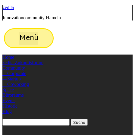
zedita
Innovationcommunity Hameln
Menü
Home
zedita.Zukunftsforum
Community
Corporate
Startup
Coworking
Space
Büroräume
Events
Historie
Blog
Suche