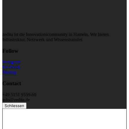
zedita ist die Innovationscommunity in Hameln. Wir bieten
Infrastruktur, Netzwerk und Wissenstransfer.
Follow
Instagram
Facebook
Meetup
Contact
+49 5151 9559-60
info@zedita.de
Schliessen