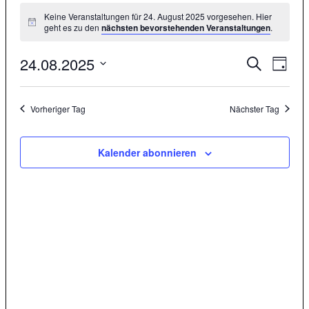
Keine Veranstaltungen für 24. August 2025 vorgesehen. Hier
geht es zu den
nächsten bevorstehenden Veranstaltungen
.
24.08.2025
Veranstal
Veran
Suche
Tag
Ansic
Suche
Datum
Navig
wählen.
und
Vorheriger Tag
Nächster Tag
Ansichten
Navigati
Kalender abonnieren