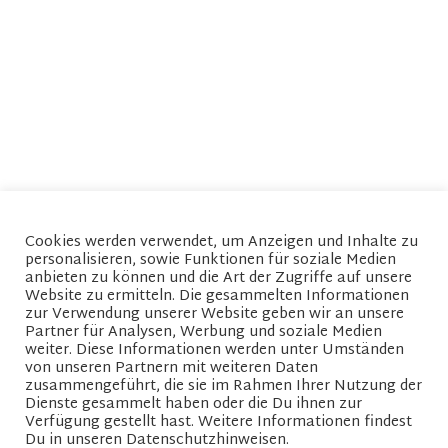
DETAILS
VERANSTALTER
zedita
Datum:
29. Juni
Zeit:
12:00 - 13:00
VERANSTALTUNGSORT
Microsoft Teams
Cookies werden verwendet, um Anzeigen und Inhalte zu
personalisieren, sowie Funktionen für soziale Medien
anbieten zu können und die Art der Zugriffe auf unsere
Hameln: Auf dem Weg zur
Hameln: Auf dem Weg zur
Website zu ermitteln. Die gesammelten Informationen
klimaneutralen Wärmeversorgung
klimaneutralen Wärmeversorgung Teil
zur Verwendung unserer Website geben wir an unsere
2
Partner für Analysen, Werbung und soziale Medien
weiter. Diese Informationen werden unter Umständen
von unseren Partnern mit weiteren Daten
zusammengeführt, die sie im Rahmen Ihrer Nutzung der
Dienste gesammelt haben oder die Du ihnen zur
Verfügung gestellt hast. Weitere Informationen findest
Impressum
Policy
Du in unseren Datenschutzhinweisen.